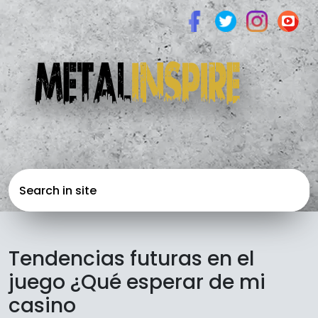
Tendencias futuras en el
juego ¿Qué esperar de mi
casino