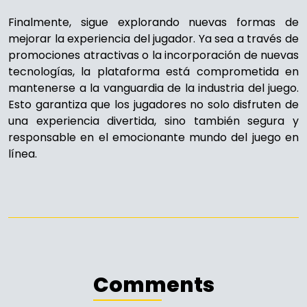
Finalmente, sigue explorando nuevas formas de
mejorar la experiencia del jugador. Ya sea a través de
promociones atractivas o la incorporación de nuevas
tecnologías, la plataforma está comprometida en
mantenerse a la vanguardia de la industria del juego.
Esto garantiza que los jugadores no solo disfruten de
una experiencia divertida, sino también segura y
responsable en el emocionante mundo del juego en
línea.
Comments