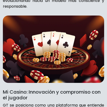
evolucionando hacia un modelo más consciente y
responsable.
Mi Casino: Innovación y compromiso con
el jugador
GT se posiciona como una plataforma que entiende