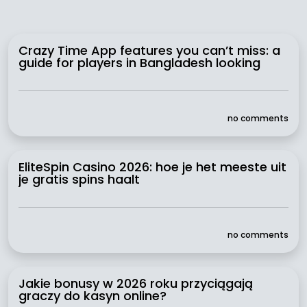
Crazy Time App features you can’t miss: a
guide for players in Bangladesh looking
no comments
EliteSpin Casino 2026: hoe je het meeste uit
je gratis spins haalt
no comments
Jakie bonusy w 2026 roku przyciągają
graczy do kasyn online?