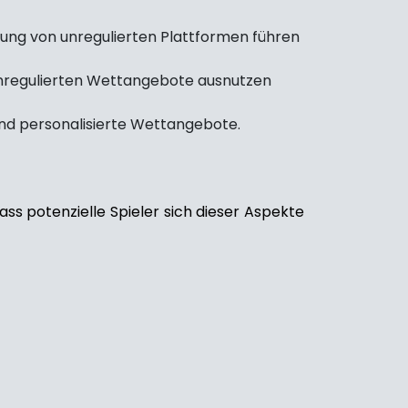
zung von unregulierten Plattformen führen
unregulierten Wettangebote ausnutzen
und personalisierte Wettangebote.
ss potenzielle Spieler sich dieser Aspekte