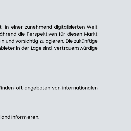
 In einer zunehmend digitalisierten Welt
hrend die Perspektiven für diesen Markt
in und vorsichtig zu agieren. Die zukünftige
bieter in der Lage sind, vertrauenswürdige
finden, oft angeboten von internationalen
zland informieren.