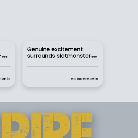
Genuine excitement
-
surrounds slotmonster
for players chasing
thrilling jackpot
experiences
ments
no comments