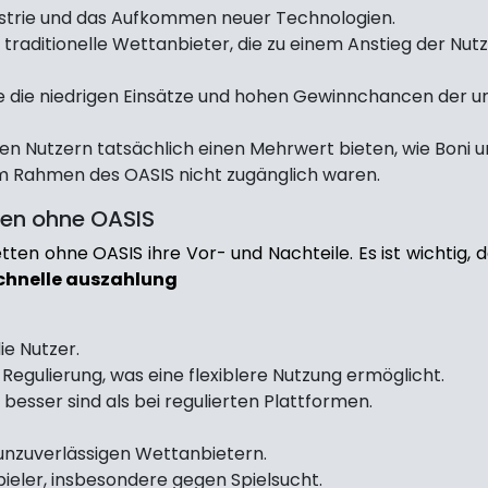
dustrie und das Aufkommen neuer Technologien.
traditionelle Wettanbieter, die zu einem Anstieg der Nut
ie die niedrigen Einsätze und hohen Gewinnchancen der 
den Nutzern tatsächlich einen Mehrwert bieten, wie Boni 
im Rahmen des OASIS nicht zugänglich waren.
ten ohne OASIS
en ohne OASIS ihre Vor- und Nachteile. Es ist wichtig, da
schnelle auszahlung
e Nutzer.
Regulierung, was eine flexiblere Nutzung ermöglicht.
 besser sind als bei regulierten Plattformen.
 unzuverlässigen Wettanbietern.
eler, insbesondere gegen Spielsucht.