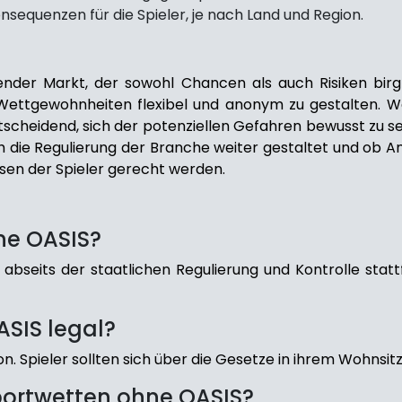
nsequenzen für die Spieler, je nach Land und Region.
der Markt, der sowohl Chancen als auch Risiken birgt.
Wettgewohnheiten flexibel und anonym zu gestalten. Wä
ntscheidend, sich der potenziellen Gefahren bewusst zu se
 die Regulierung der Branche weiter gestaltet und ob An
ssen der Spieler gerecht werden.
ne OASIS?
abseits der staatlichen Regulierung und Kontrolle statt
ASIS legal?
ion. Spieler sollten sich über die Gesetze in ihrem Wohnsit
Sportwetten ohne OASIS?