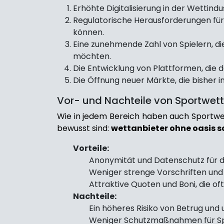
Erhöhte Digitalisierung in der Wettin
Regulatorische Herausforderungen für 
können.
Eine zunehmende Zahl von Spielern, d
möchten.
Die Entwicklung von Plattformen, die 
Die Öffnung neuer Märkte, die bisher 
Vor- und Nachteile von Sportwet
Wie in jedem Bereich haben auch Sportwett
bewusst sind:
wettanbieter ohne oasis 
Vorteile:
Anonymität und Datenschutz für di
Weniger strenge Vorschriften und 
Attraktive Quoten und Boni, die oft
Nachteile:
Ein höheres Risiko von Betrug und
Weniger Schutzmaßnahmen für Spi