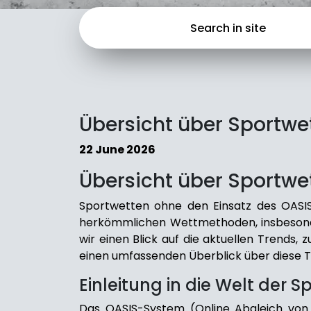
Übersicht über Sportwe
22 June 2026
Übersicht über Sportwe
Sportwetten ohne den Einsatz des OASI
herkömmlichen Wettmethoden, insbesonder
wir einen Blick auf die aktuellen Trends,
einen umfassenden Überblick über diese 
Einleitung in die Welt der 
Das OASIS-System (Online Abgleich von 