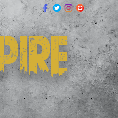
.
.
.
.
.