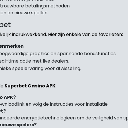
betrouwbare betalingsmethoden.
en en nieuwe spellen.
bet
kelijk indrukwekkend. Hier zijn enkele van de favorieten:
enmerken
oogwaardige graphics en spannende bonusfuncties.
eal-time actie met live dealers.
nieke speelervaring voor afwisseling.
 de
Superbet Casino APK
.
no APK?
wnloadlink en volg de instructies voor installatie.
et?
nceerde encryptietechnologieën om de veiligheid van s
nieuwe spelers?