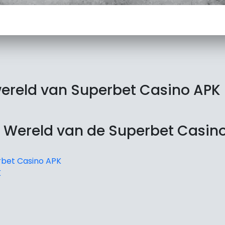
ereld van Superbet Casino AP
e Wereld van de Superbet Casin
rbet Casino APK
K