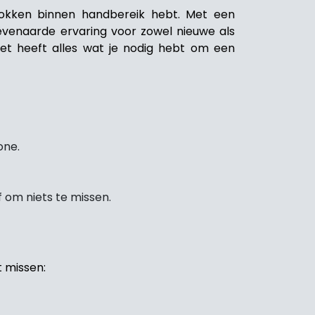
gokken binnen handbereik hebt. Met een
eëvenaarde ervaring voor zowel nieuwe als
rbet heeft alles wat je nodig hebt om een
one.
 om niets te missen.
t missen: