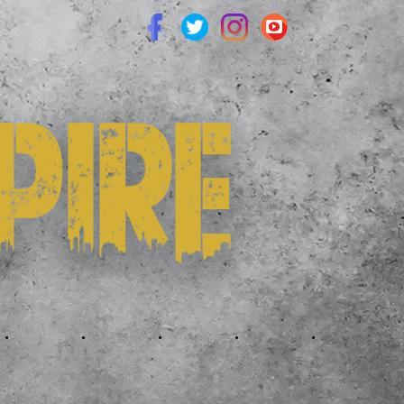
.
.
.
.
.