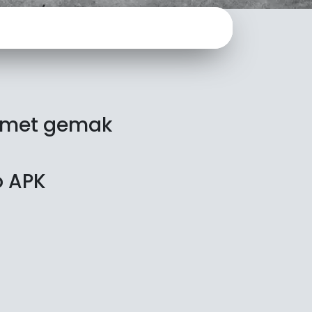
K met gemak
o APK