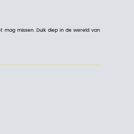
et mag missen. Duik diep in de wereld van