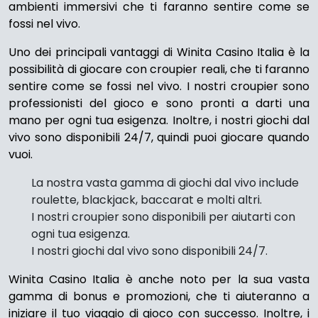
ambienti immersivi che ti faranno sentire come se
fossi nel vivo.
Uno dei principali vantaggi di Winita Casino Italia è la
possibilità di giocare con croupier reali, che ti faranno
sentire come se fossi nel vivo. I nostri croupier sono
professionisti del gioco e sono pronti a darti una
mano per ogni tua esigenza. Inoltre, i nostri giochi dal
vivo sono disponibili 24/7, quindi puoi giocare quando
vuoi.
La nostra vasta gamma di giochi dal vivo include
roulette, blackjack, baccarat e molti altri.
I nostri croupier sono disponibili per aiutarti con
ogni tua esigenza.
I nostri giochi dal vivo sono disponibili 24/7.
Winita Casino Italia è anche noto per la sua vasta
gamma di bonus e promozioni, che ti aiuteranno a
iniziare il tuo viaggio di gioco con successo. Inoltre, i