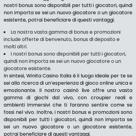
nostri bonus sono disponibili per tutti i giocatori, quindi
non importa se sei un nuovo giocatore o un giocatore
esistente, potrai beneficiare di questi vantaggi.
La nostra vasta gamma di bonus e promozioni
include offerte di benvenuto, bonus di deposito e
molti altri.
I nostri bonus sono disponibili per tutti i giocatori,
quindi non importa se sei un nuovo giocatore o un
giocatore esistente.
In sintesi, Winita Casino Italia è il luogo ideale per te se
sei alla ricerca di un’esperienza di gioco online unica e
emozionante. Il nostro casinò live offre una vasta
gamma di giochi dal vivo, con croupier reali e
ambienti immersivi che ti faranno sentire come se
fossi nel vivo. Inoltre, i nostri bonus e promozioni sono
disponibili per tutti i giocatori, quindi non importa se
sei un nuovo giocatore o un giocatore esistente,
potrai beneficiare di questi vantaggi.