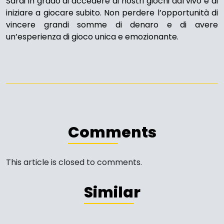
Sarai in grado di accedere ai nostri giochi dal vivo e di
iniziare a giocare subito. Non perdere l’opportunità di
vincere grandi somme di denaro e di avere
un’esperienza di gioco unica e emozionante.
Comments
This article is closed to comments.
Similar