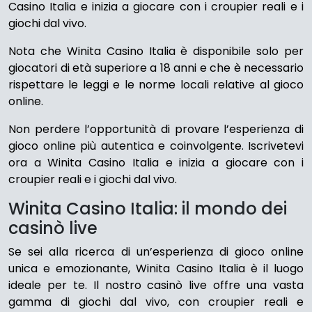
Casino Italia e inizia a giocare con i croupier reali e i
giochi dal vivo.
Nota che Winita Casino Italia è disponibile solo per
giocatori di età superiore a 18 anni e che è necessario
rispettare le leggi e le norme locali relative al gioco
online.
Non perdere l’opportunità di provare l’esperienza di
gioco online più autentica e coinvolgente. Iscrivetevi
ora a Winita Casino Italia e inizia a giocare con i
croupier reali e i giochi dal vivo.
Winita Casino Italia: il mondo dei
casinò live
Se sei alla ricerca di un’esperienza di gioco online
unica e emozionante, Winita Casino Italia è il luogo
ideale per te. Il nostro casinò live offre una vasta
gamma di giochi dal vivo, con croupier reali e