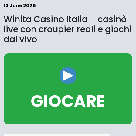
13 June 2026
Winita Casino Italia – casinò
live con croupier reali e giochi
dal vivo
GIOCARE