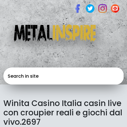
Winita Casino Italia casin live
con croupier reali e giochi dal
vivo.2697