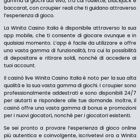
gamma di giochi dal vivo, tra cui roulette, blackjack e
baccarat, con croupier reali che ti guidano attraverso
l’esperienza di gioco.
La Winita Casino Italia è disponibile attraverso la sua
app mobile, che ti consente di giocare ovunque e in
qualsiasi momento. L’app è facile da utilizzare e offre
una vasta gamma di funzionalità, tra cui la possibilità
di depositare e ritirare soldi, nonché di accedere ai
tuoi account.
Il casinò live Winita Casino Italia è noto per la sua alta
qualità e la sua vasta gamma di giochi. I croupier sono
professionalmente addestrati e sono disponibili 24/7
per aiutarti e rispondere alle tue domande. Inoltre, il
casinò offre una vasta gamma di bonus e promozioni
per i nuovi giocatori, nonché per i giocatori esistenti.
Se sei pronto a provare l’esperienza di gioco online
più autentica e coinvolgente, iscrivetevi ora a Winita