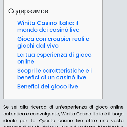
Содержимое
Winita Casino Italia: il
mondo dei casinò live
Gioca con croupier reali e
giochi dal vivo
La tua esperienza di gioco
online
Scopri le caratteristiche e i
benefici di un casinò live
Benefici del gioco live
Se sei alla ricerca di un’esperienza di gioco online
autentica e coinvolgente, Winita Casino Italia è il luogo
ideale per te. Questo casinò live offre una vasta