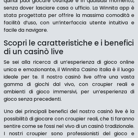
quindi puoi giocare ovunque e in qualsiasi momento,
senza dover lasciare casa o ufficio. La Winnita app è
stata progettata per offrire la massima comodità e
facilità d’uso, con un’interfaccia utente intuitiva e
facile da navigare.
Scopri le caratteristiche e i benefici
di un casinò live
Se sei alla ricerca di un’esperienza di gioco online
unica e emozionante, il Winnita Casino Italia è il luogo
ideale per te. Il nostro casinò live offre una vasta
gamma di giochi dal vivo, con croupier reali e
ambienti di gioco immersivi, per un’esperienza di
gioco senza precedenti.
Uno dei principali benefici del nostro casinò live è la
possibilità di giocare con croupier reali, che ti faranno
sentire come se fossi nel vivo di un casinò tradizionale.
I nostri croupier sono professionisti del gioco e