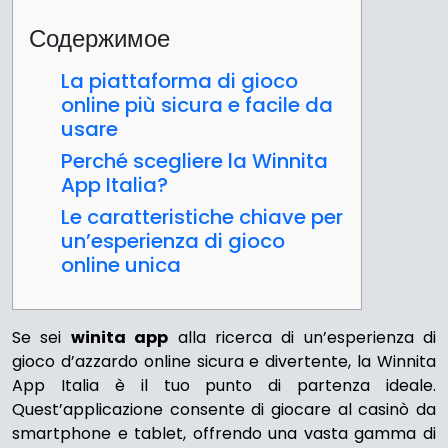
Содержимое
La piattaforma di gioco
online più sicura e facile da
usare
Perché scegliere la Winnita
App Italia?
Le caratteristiche chiave per
un’esperienza di gioco
online unica
Se sei
winita app
alla ricerca di un’esperienza di
gioco d’azzardo online sicura e divertente, la Winnita
App Italia è il tuo punto di partenza ideale.
Quest’applicazione consente di giocare al casinò da
smartphone e tablet, offrendo una vasta gamma di