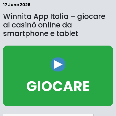
17 June 2026
Winnita App Italia – giocare
al casinò online da
smartphone e tablet
GIOCARE