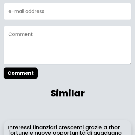
Comment
Similar
Interessi finanziari crescenti grazie a thor
fortune e nuove opportunità di guadagno