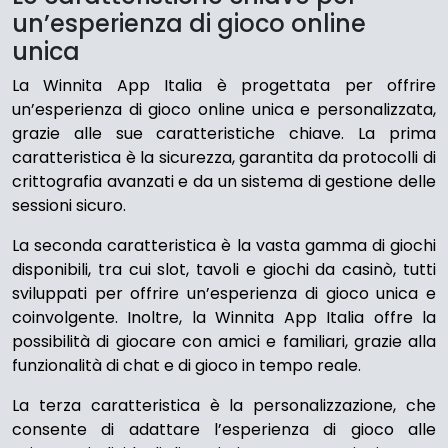
un’esperienza di gioco online
unica
La Winnita App Italia è progettata per offrire
un’esperienza di gioco online unica e personalizzata,
grazie alle sue caratteristiche chiave. La prima
caratteristica è la sicurezza, garantita da protocolli di
crittografia avanzati e da un sistema di gestione delle
sessioni sicuro.
La seconda caratteristica è la vasta gamma di giochi
disponibili, tra cui slot, tavoli e giochi da casinò, tutti
sviluppati per offrire un’esperienza di gioco unica e
coinvolgente. Inoltre, la Winnita App Italia offre la
possibilità di giocare con amici e familiari, grazie alla
funzionalità di chat e di gioco in tempo reale.
La terza caratteristica è la personalizzazione, che
consente di adattare l’esperienza di gioco alle